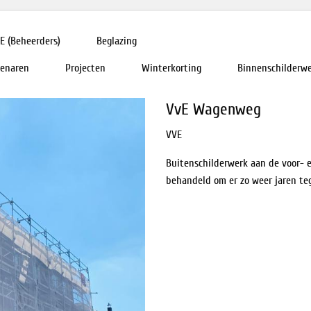
E (Beheerders)
Beglazing
genaren
Projecten
Winterkorting
Binnenschilderw
VvE Wagenweg
VVE
Buitenschilderwerk aan de voor- e
behandeld om er zo weer jaren te